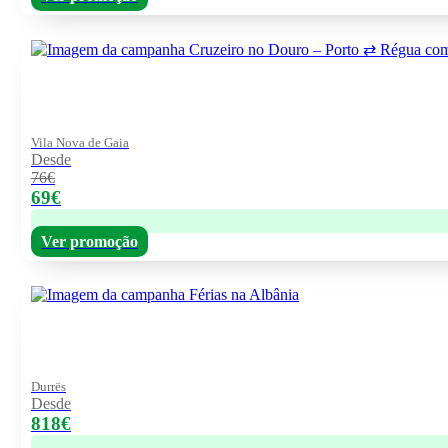
Vila Nova de Gaia
Desde
76€
69€
Ver promoção
Durrës
Desde
818€