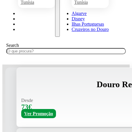
Tunísia
Tunísia
Algarve
Algarve
Disney
Disney
Ilhas Portuguesas
Ilhas Portuguesas
Cruzeiros no Douro
Cruzeiros no Douro
Search
Douro Re
Desde
73€
Ver Promoção