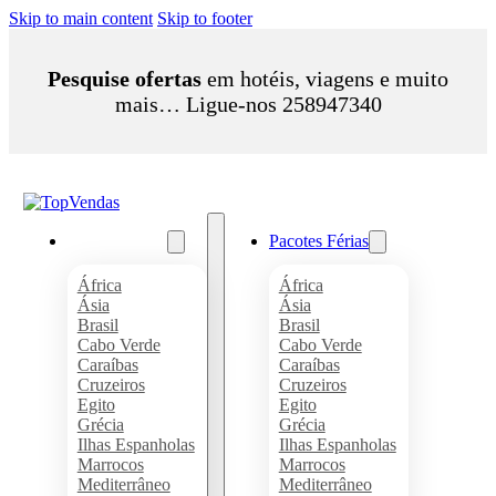
Skip to main content
Skip to footer
Pesquise ofertas
em hotéis, viagens e muito
mais… Ligue-nos 258947340
Pacotes Férias
Pacotes Férias
África
África
Ásia
Ásia
Brasil
Brasil
Cabo Verde
Cabo Verde
Caraíbas
Caraíbas
Cruzeiros
Cruzeiros
Egito
Egito
Grécia
Grécia
Ilhas Espanholas
Ilhas Espanholas
Marrocos
Marrocos
Mediterrâneo
Mediterrâneo