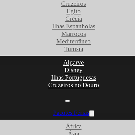
Cruzeiros
Egito
Grécia
Ilhas Espanholas
Marrocos
Mediterrâneo
Tunísia
Algarve
Disney
Ilhas Portuguesas
Cruzeiros no Douro
Pacotes Férias
África
Ásia