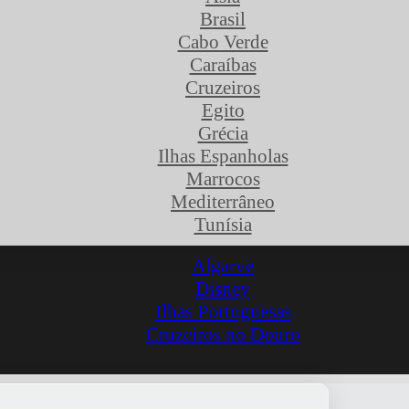
Brasil
Cabo Verde
Caraíbas
Cruzeiros
Egito
Grécia
Ilhas Espanholas
Marrocos
Mediterrâneo
Tunísia
Algarve
Disney
Ilhas Portuguesas
Cruzeiros no Douro