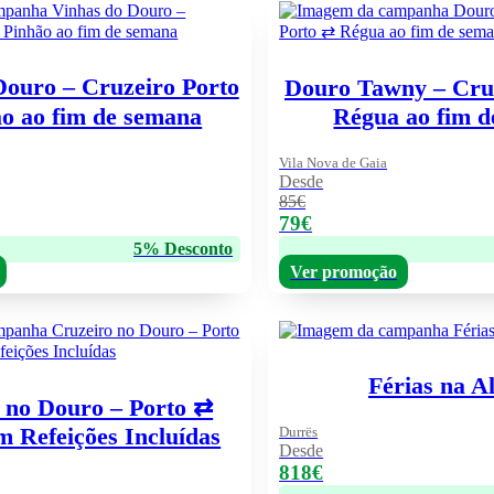
Douro – Cruzeiro Porto
Douro Tawny – Cru
o ao fim de semana
Régua ao fim 
Vila Nova de Gaia
Desde
85€
79€
5% Desconto
Ver promoção
Férias na A
 no Douro – Porto ⇄
 Refeições Incluídas
Durrës
Desde
818€