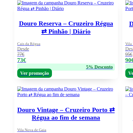
Douro Reserva – Cruzeiro Régua
D
⇄ Pinhão | Diário
Cais da Régua
Vila
Desde
Des
77€
95€
73€
90
5% Desconto
Ver promoção
Ve
Douro Vintage – Cruzeiro Porto ⇄
Régua ao fim de semana
Vila Nova de Gaia