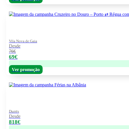
Vila Nova de Gaia
Desde
76€
69€
Ver promoção
Durrës
Desde
818€