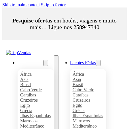
Skip to main content
Skip to footer
Pesquise ofertas
em hotéis, viagens e muito
mais… Ligue-nos 258947340
Pacotes Férias
Pacotes Férias
África
África
Ásia
Ásia
Brasil
Brasil
Cabo Verde
Cabo Verde
Caraíbas
Caraíbas
Cruzeiros
Cruzeiros
Egito
Egito
Grécia
Grécia
Ilhas Espanholas
Ilhas Espanholas
Marrocos
Marrocos
Mediterrâneo
Mediterrâneo