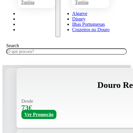
Tunísia
Tunísia
Algarve
Algarve
Disney
Disney
Ilhas Portuguesas
Ilhas Portuguesas
Cruzeiros no Douro
Cruzeiros no Douro
Search
Douro Re
Desde
73€
Ver Promoção